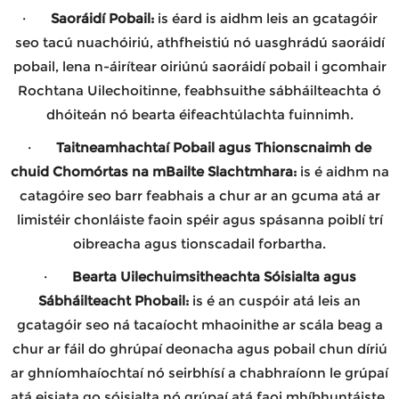
·
Saoráidí Pobail:
is éard is aidhm leis an gcatagóir
seo tacú nuachóiriú, athfheistiú nó uasghrádú saoráidí
pobail, lena n-áirítear oiriúnú saoráidí pobail i gcomhair
Rochtana Uilechoitinne, feabhsuithe sábháilteachta ó
dhóiteán nó bearta éifeachtúlachta fuinnimh.
·
Taitneamhachtaí Pobail agus
Thionscnaimh de
chuid Chomórtas na mBailte Slachtmhara
:
i
s é aidhm na
catagóire seo barr feabhais a chur ar an gcuma atá ar
limistéir chonláiste faoin spéir agus spásanna poiblí trí
oibreacha agus tionscadail forbartha
.
·
Bearta
Uilechuimsitheachta Sóisialta agus
Sábháilteacht Phobail:
is é an cuspóir atá leis an
gcatagóir seo ná tacaíocht mhaoinithe ar scála beag a
chur ar fáil do ghrúpaí deonacha agus pobail chun díriú
ar ghníomhaíochtaí nó seirbhísí a chabhraíonn le grúpaí
atá eisiata go sóisialta nó grúpaí atá faoi mhíbhuntáiste.