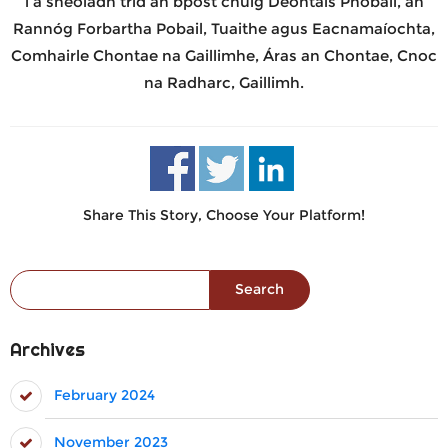
í a sheoladh tríd an bpost chuig Deontais Phobail, an
Rannóg Forbartha Pobail, Tuaithe agus Eacnamaíochta,
Comhairle Chontae na Gaillimhe, Áras an Chontae, Cnoc
na Radharc, Gaillimh.
Share This Story, Choose Your Platform!
Search for:
Archives
February 2024
November 2023