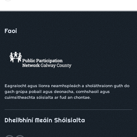
Faoi
Eagraíocht agus líonra neamhspleách a sholáthraíonn guth do
gach grúpa pobail agus deonacha, comhshaoil ​​agus
cuimsitheachta sóisialta ar fud an chontae.
Dheilbhíní Meáin Shóisialta