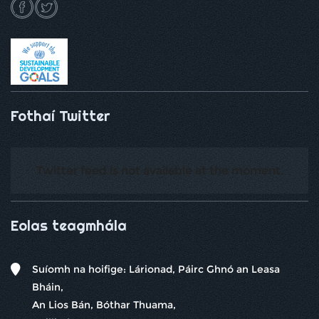
Fothaí Twitter
Twitter feed is not available at the moment.
Eolas teagmhála
Suíomh na hoifige: Lárionad, Páirc Ghnó an Leasa
Bháin,
An Lios Bán, Bóthar Thuama,