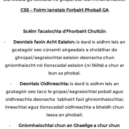
CSS – Foirm Iarratais Forbairt Phobail GA
Scéim Tacaíochta d’Fhorbairt Chultúir:
·
Deontais faoin Acht Ealaíon:
is éard is aidhm leis an
gcatagóir seo cúnamh airgeadais a sholáthar do
ghrúpaí/eagraíochtaí ealaíon deonacha chun
gníomhaíocht nó tionscadal ealaíon (
ní féilte
) a chur ar
bun sa phobal.
·
Deontais Oidhreachta:
is éard is aidhm leis an
gcatagóir seo tacú le grúpaí/eagraíochtaí pobail agus
oidhreachta deonacha tabhairt faoi ghníomhaíochtaí,
imeachtaí agus tionscadail oidhreachta a bheidh chun
leasa an phobail.
·
Gníomhaíochtaí chun an Ghaeilge a chur chun