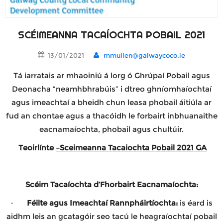
SCÉIMEANNA TACAÍOCHTA POBAIL 2021
13/01/2021
mmullen@galwaycoco.ie
Tá iarratais ar mhaoiniú á lorg ó Ghrúpaí Pobail agus
Deonacha “neamhbhrabúis” i dtreo ghníomhaíochtaí
agus imeachtaí a bheidh chun leasa phobail áitiúla ar
fud an chontae agus a thacóidh le forbairt inbhuanaithe
eacnamaíochta, phobail agus chultúir.
Teoirlínte
–
Sceimeanna Tacaiochta Pobail 2021 GA
Scéim Tacaíochta d’Fhorbairt Eacnamaíochta:
·
Féilte agus Imeachtaí Rannpháirtíochta:
is éard is
aidhm leis an gcatagóir seo tacú le heagraíochtaí pobail