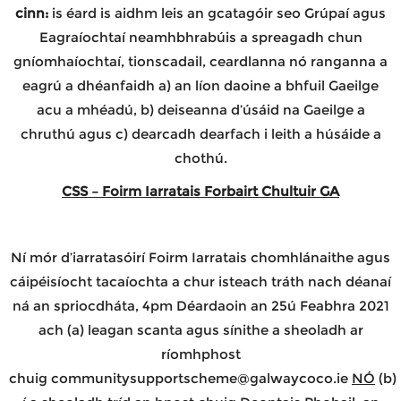
cinn:
is éard is aidhm leis an gcatagóir seo Grúpaí agus
Eagraíochtaí neamhbhrabúis a spreagadh chun
gníomhaíochtaí, tionscadail, ceardlanna nó ranganna a
eagrú a dhéanfaidh a) an líon daoine a bhfuil Gaeilge
acu a mhéadú, b) deiseanna d’úsáid na Gaeilge a
chruthú agus c) dearcadh dearfach i leith a húsáide a
chothú.
CSS – Foirm Iarratais Forbairt Chultuir GA
Ní mór d’iarratasóirí Foirm Iarratais chomhlánaithe agus
cáipéisíocht tacaíochta a chur isteach tráth nach déanaí
ná an spriocdháta, 4pm Déardaoin an 25ú Feabhra 2021
ach (a) leagan scanta agus sínithe a sheoladh ar
ríomhphost
chuig
communitysupportscheme@galwaycoco.ie
NÓ
(b)