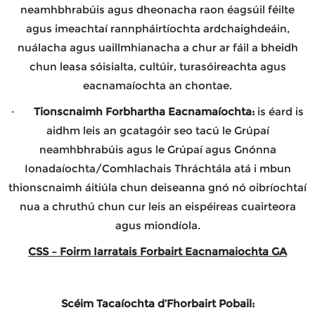
neamhbhrabúis agus dheonacha raon éagsúil féilte
agus imeachtaí rannpháirtíochta ardchaighdeáin,
nuálacha agus uaillmhianacha a chur ar fáil a bheidh
chun leasa sóisialta, cultúir, turasóireachta agus
eacnamaíochta an chontae.
·
Tionscnaimh Forbhartha Eacnamaíochta:
is éard is
aidhm leis an gcatagóir seo tacú le Grúpaí
neamhbhrabúis agus le Grúpaí agus Gnónna
Ionadaíochta/Comhlachais Thráchtála atá i mbun
thionscnaimh áitiúla chun deiseanna gnó nó oibríochtaí
nua a chruthú chun cur leis an eispéireas cuairteora
agus miondíola.
CSS – Foirm Iarratais Forbairt Eacnamaiochta GA
Scéim Tacaíochta d’Fhorbairt Pobail: